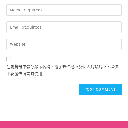
Enter
your
name
Enter
or
your
username
email
Enter
to
address
your
comment
to
website
comment
URL
在
瀏覽器
中儲存顯示名稱、電子郵件地址及個人網站網址，以供
(optional)
下次發佈留言時使用。