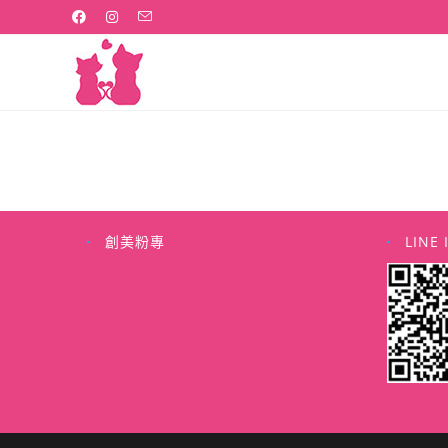
Skip
to
content
創美粉專
LINE