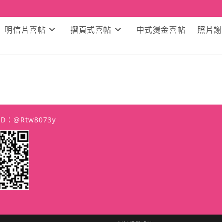
明信片喜帖
摺頁式喜帖
中式燙金喜帖
照片謝
 ID：@rtw8073y