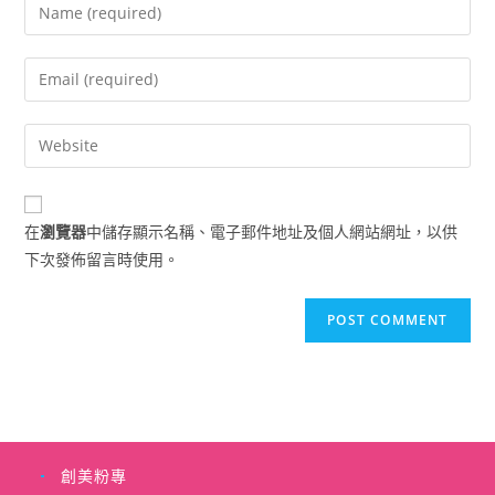
Enter
your
name
Enter
or
your
username
email
Enter
to
address
your
comment
to
website
comment
URL
在
瀏覽器
中儲存顯示名稱、電子郵件地址及個人網站網址，以供
(optional)
下次發佈留言時使用。
創美粉專