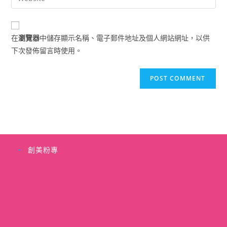
address
your
comment
to
website
comment
URL
在
瀏覽器
中儲存顯示名稱、電子郵件地址及個人網站網址，以供
(optional)
下次發佈留言時使用。
創美粉專