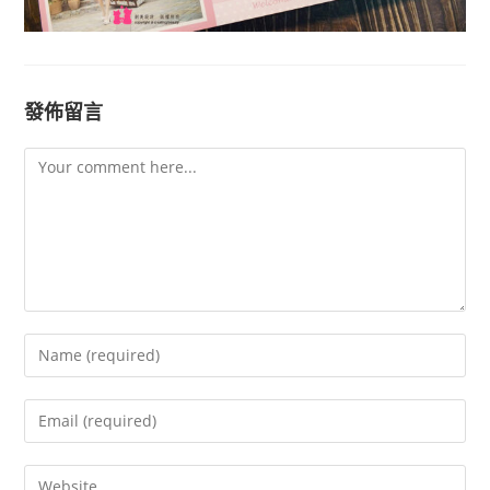
發佈留言
Comment
Enter
your
name
Enter
or
your
username
email
Enter
to