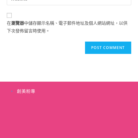
address
your
comment
to
website
comment
URL
在
瀏覽器
中儲存顯示名稱、電子郵件地址及個人網站網址，以供
(optional)
下次發佈留言時使用。
創美粉專