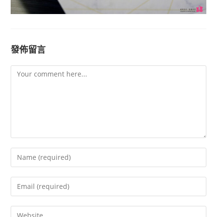
發佈留言
Comment
Enter
your
name
Enter
or
your
username
email
Enter
to