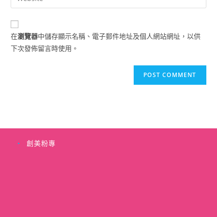
address
your
comment
to
website
comment
URL
在
瀏覽器
中儲存顯示名稱、電子郵件地址及個人網站網址，以供
(optional)
下次發佈留言時使用。
創美粉專