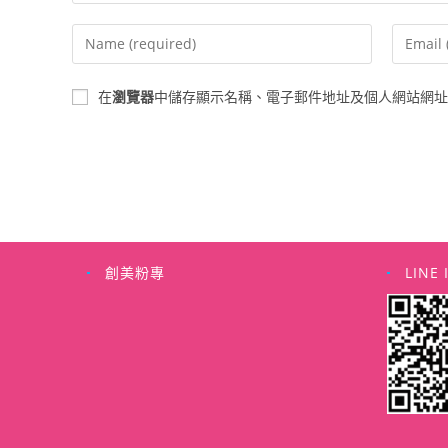
Enter
Enter
your
your
name
email
在
瀏覽器
中儲存顯示名稱、電子郵件地址及個人網站網址
or
address
username
to
to
commen
comment
創美粉專
LINE