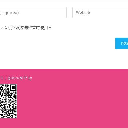
Enter
your
website
，以供下次發佈留言時使用。
URL
(optional)
t
 ID：@rtw8073y