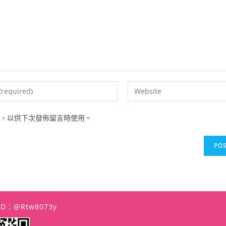
Enter
your
website
，以供下次發佈留言時使用。
URL
(optional)
t
 ID：@rtw8073y