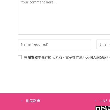
Comment
Enter
Enter
your
your
name
email
在
瀏覽器
中儲存顯示名稱、電子郵件地址及個人網站網址
or
address
username
to
to
commen
comment
創美粉專
LINE