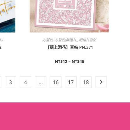
帖
方型款
,
方型款(無照片)
,
明信片喜帖
2
【囍上添花】喜帖 PN.371
NT$
12
–
NT$
46
3
4
...
16
17
18