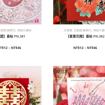
型款(無照片)
,
明信片喜帖
方型款
,
方型款(無照片)
,
明信片喜
證】喜帖 PN.381
【富貴花開】喜帖 PN.382
T$
12
–
NT$
46
NT$
12
–
NT$
46