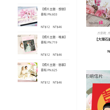
o
u
【照片主題．想戀】
t
喜帖 PN.603
o
f
0
5
NT$
12
–
NT$
46
o
方型款
,
方
u
【照片主題．唯美】
【大理石遇
t
喜帖 PN.719
o
f
N
0
5
NT$
12
–
NT$
46
o
u
【照片主題．戀慕】
t
喜帖 PN.625
o
f
0
5
NT$
12
–
NT$
46
o
u
t
o
f
5