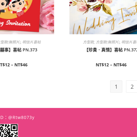
型款(無照片)
,
明信片喜帖
方型款
,
方型款(無照片)
,
明信片喜
囍事】喜帖 PN.373
【珍貴．真情】喜帖 PN.37
T$
12
–
NT$
46
NT$
12
–
NT$
46
1
2
 ID：@rtw8073y