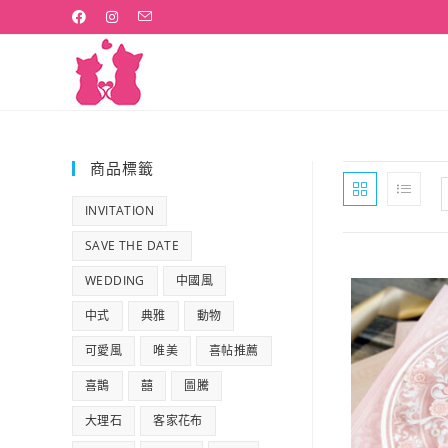
Skip
to
content
商品標籤
INVITATION
SAVE THE DATE
WEDDING
中國風
中式
典雅
動物
可愛風
唯美
喜帖推薦
喜鵲
囍
圖騰
大理石
客家花布