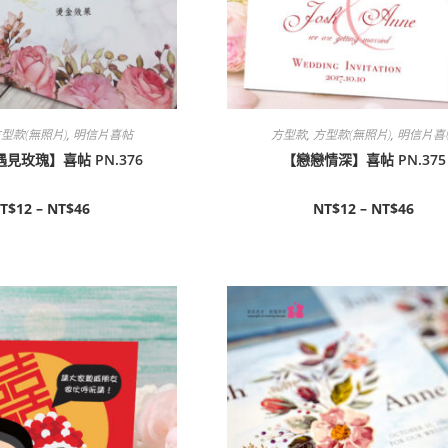
型款(無照片)
,
明信片喜帖
方型款
,
方型款(無照片)
,
明信片喜
見玫瑰】喜帖 PN.376
【戀戀情深】喜帖 PN.375
T$
12
–
NT$
46
NT$
12
–
NT$
46