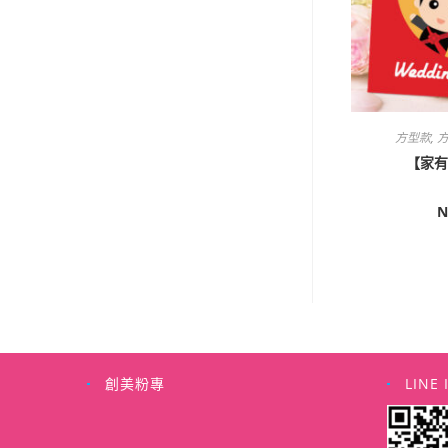
方型款
,
方
【家有
N
創美粉專
LINE