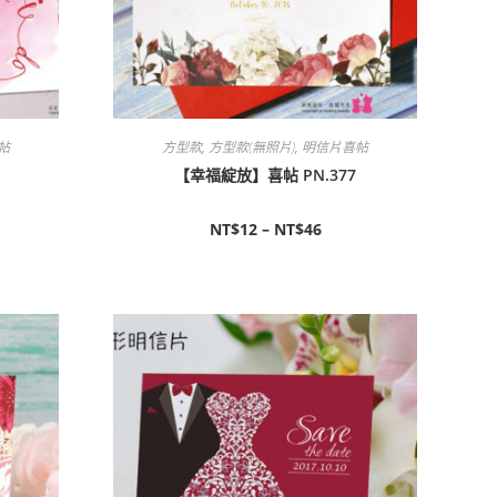
帖
方型款
,
方型款(無照片)
,
明信片喜帖
【幸福綻放】喜帖 PN.377
NT$
12
–
NT$
46