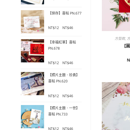
o
u
【保存】喜帖 PN.677
t
o
f
0
NT$
12
–
NT$
46
5
o
u
方型款
,
方
【幸福紅單】喜帖
t
【圓
o
PN.678
f
5
N
0
NT$
12
–
NT$
46
o
u
【照片主題．珍貴】
t
喜帖 PN.620
o
f
0
5
NT$
12
–
NT$
46
o
u
【照片主題．一世】
t
喜帖 PN.733
o
f
0
5
NT$
12
–
NT$
46