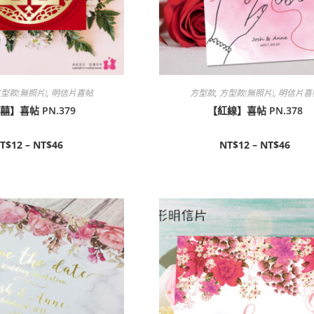
型款(無照片)
,
明信片喜帖
方型款
,
方型款(無照片)
,
明信片喜
囍】喜帖 PN.379
【紅線】喜帖 PN.378
T$
12
–
NT$
46
NT$
12
–
NT$
46