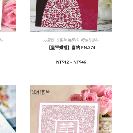
帖
方型款
,
方型款(無照片)
,
明信片喜帖
【皇室婚禮】喜帖 PN.374
NT$
12
–
NT$
46