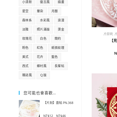
小清新
復古風
插畫
星空
暈染
月曆
森林系
水彩風
浪漫
淡雅
照片滿版
燙金
方型款
,
方
玫瑰花
白色
簡約
【見
粉色
紅色
紙張紋理
N
美式
花卉
藍色
西式
鄉村風
長輩帖
雜誌風
Ｑ版
您可能也會喜歡…
【片刻】喜帖 PN.368
0
NT$
12
–
NT$
46