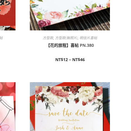
帖
方型款
,
方型款(無照片)
,
明信片喜帖
【花的旅程】喜帖 PN.380
NT$
12
–
NT$
46