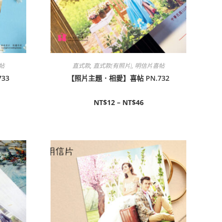
帖
直式款
,
直式款(有照片)
,
明信片喜帖
33
【照片主題．相愛】喜帖 PN.732
NT$
12
–
NT$
46