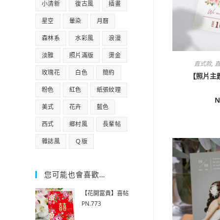
小清新
復古風
插畫
星空
暈染
月曆
森林系
水彩風
浪漫
淡雅
照片滿版
燙金
直式款
,
直
玫瑰花
白色
簡約
【照片主題
粉色
紅色
紙張紋理
N
美式
花卉
藍色
西式
鄉村風
長輩帖
雜誌風
Ｑ版
您可能也會喜歡…
【花開富貴】喜帖
PN.773