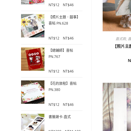
0
NT$
12
–
NT$
46
o
u
【照片主題．囍事】
t
喜帖 PN.628
o
f
0
5
NT$
12
–
NT$
46
直式款
,
直
o
【照片主題
u
【總鋪師】喜帖
t
PN.767
o
N
f
0
5
NT$
12
–
NT$
46
o
u
【花的旅程】喜帖
t
PN.380
o
f
0
5
NT$
12
–
NT$
46
o
u
書籤謝卡-直式
t
o
0
f