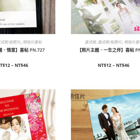
式款(有照片)
,
明信片喜帖
直式款
,
直式款(有照片)
,
明信片喜
．情意】喜帖 PN.727
【照片主題．一生之伴】喜帖 PN.
T$
12
–
NT$
46
NT$
12
–
NT$
46