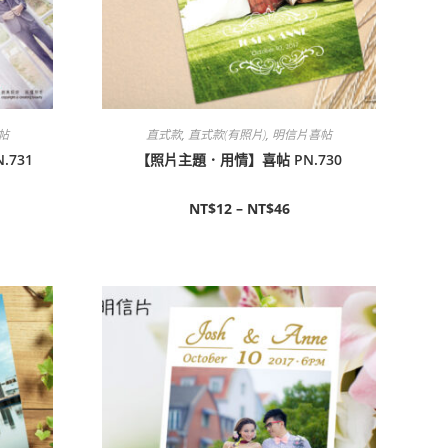
帖
直式款
,
直式款(有照片)
,
明信片喜帖
731
【照片主題．用情】喜帖 PN.730
NT$
12
–
NT$
46