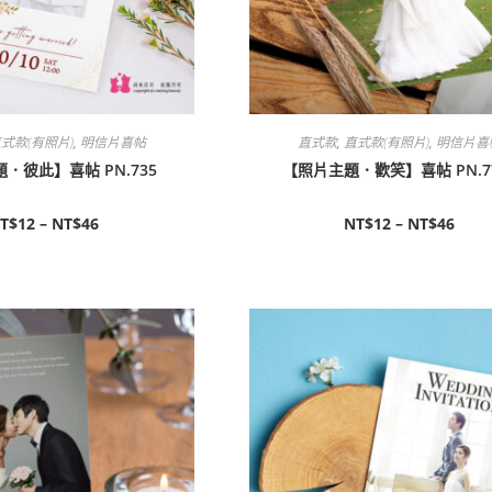
式款(有照片)
,
明信片喜帖
直式款
,
直式款(有照片)
,
明信片喜
．彼此】喜帖 PN.735
【照片主題．歡笑】喜帖 PN.7
T$
12
–
NT$
46
NT$
12
–
NT$
46