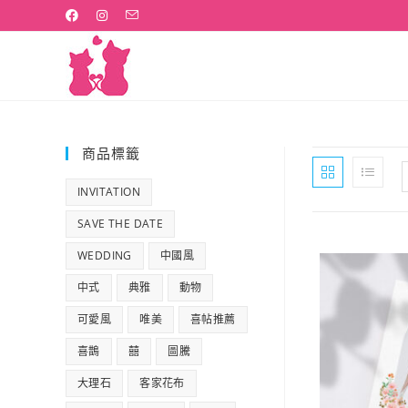
Skip
to
content
商品標籤
INVITATION
SAVE THE DATE
WEDDING
中國風
中式
典雅
動物
可愛風
唯美
喜帖推薦
喜鵲
囍
圖騰
大理石
客家花布