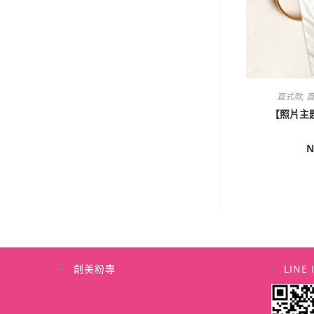
直式款
,
直
【照片主題
N
創美粉專
LINE