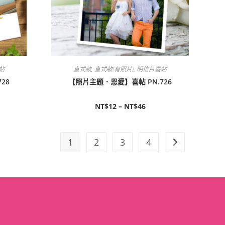
帖
直式款
,
直式款(有照片)
,
明信片喜帖
28
【照片主題．恩愛】喜帖 PN.726
NT$
12
–
NT$
46
1
2
3
4