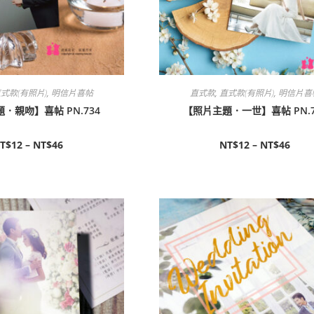
式款(有照片)
,
明信片喜帖
直式款
,
直式款(有照片)
,
明信片喜
．親吻】喜帖 PN.734
【照片主題．一世】喜帖 PN.7
T$
12
–
NT$
46
NT$
12
–
NT$
46