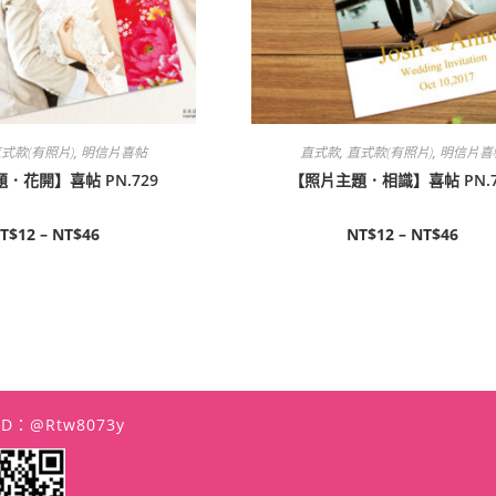
式款(有照片)
,
明信片喜帖
直式款
,
直式款(有照片)
,
明信片喜
．花開】喜帖 PN.729
【照片主題．相識】喜帖 PN.7
T$
12
–
NT$
46
NT$
12
–
NT$
46
 ID：@rtw8073y