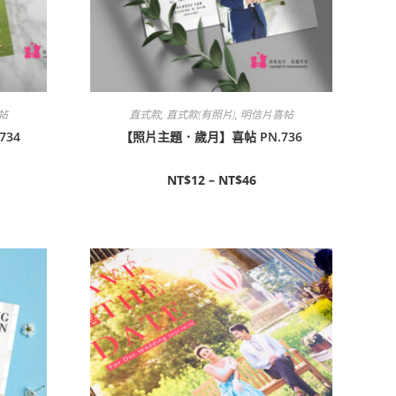
帖
直式款
,
直式款(有照片)
,
明信片喜帖
734
【照片主題．歲月】喜帖 PN.736
NT$
12
–
NT$
46