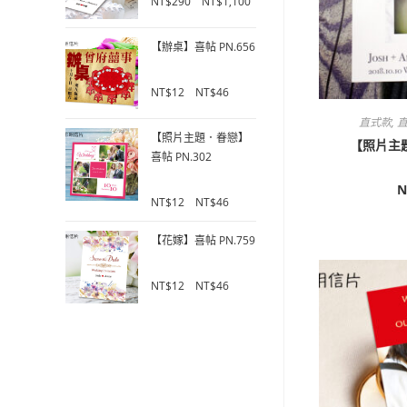
NT$
290
–
NT$
1,100
o
5
u
【辦桌】喜帖 PN.656
t
o
f
0
NT$
12
–
NT$
46
5
o
u
直式款
,
直
【照片主題．眷戀】
t
【照片主題
o
喜帖 PN.302
f
N
5
0
NT$
12
–
NT$
46
o
u
【花嫁】喜帖 PN.759
t
o
0
f
NT$
12
–
NT$
46
o
5
u
t
o
f
5