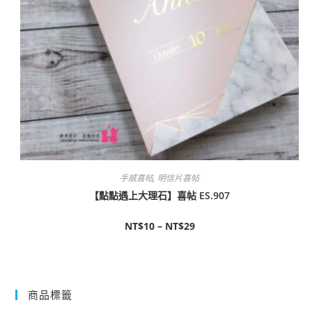
手感喜帖
,
明信片喜帖
【點點遇上大理石】喜帖 ES.907
NT$
10
–
NT$
29
商品標籤