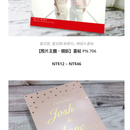
直式款
,
直式款(有照片)
,
明信片喜帖
【照片主題．傾訴】喜帖 PN.706
NT$
12
–
NT$
46