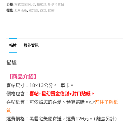
分類:
橫式款(有照片)
,
橫式款
,
明信片喜帖
標籤:
照片滿版
,
雜誌風
,
西式
,
簡約
描述
額外資訊
描述
【商品介紹
】
喜帖尺寸：18×13公分。 單卡。
價格包含：
喜帖+星幻燙金信封+封口貼紙。
喜帖紙質：可依照您的喜愛、預算選購。
👉
前往了解紙
質
運費價格：黑貓宅急便寄送，運費120元。
(離島另計)