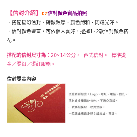
【信封介紹
】
👉
信封顏色實品拍照
．
搭配星幻信封，磅數較厚、
顏色飽和、閃耀光澤。
．
信封顏色豐富，
可依個人喜好，選擇1-2款信封顏色搭
配。
搭配的信封尺寸為：
20×14公分。 西式信封。 標準燙
金／燙銀／燙紅服務。
信封燙金內容