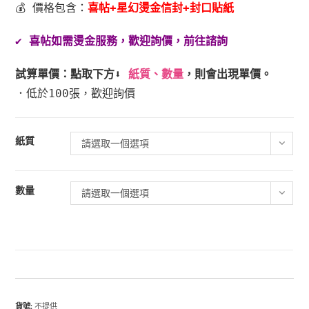
💰 價格包含：
喜帖+星幻燙金信封+封口貼紙
✔️
喜帖如需燙金服務，歡迎詢價，前往諮詢
試算單價
：點取下方⬇️
紙質、數量
，則會出現單價。
．低於100張，歡迎詢價
紙質
請選取一個選項
數量
請選取一個選項
貨號:
不提供