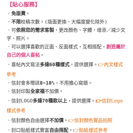
【貼心服務】
．
免版費
。
．
不限
校稿次數。(版面更換、大幅度變化除外)
．可
依照您的需求客製
，更改顏色、字體，增添／減少文
字、照片。
．可以選擇喜歡的正面、反面樣式，互相搭配，
創造屬於
自己的個人喜帖
。
．喜帖內文寫法
多達60種樣式
，提供選擇。
👉內文樣式
參考
．信封會多贈送
8~10%
，不用擔心寫錯。
．信封印製
全家福
不加價。
．信封LOGO
多達70種款以上
，提供選擇。
👉
信封Logo
樣式
參考
．信封顏色自由選擇
不加價
。
👉信封顏色實品拍照
．封口貼紙樣式豐富
自由搭配
。
👉貼紙樣式參考