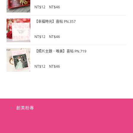
f
0
NT$
12
–
NT$
46
5
o
u
【幸福時光】喜帖 PN.357
t
o
f
0
NT$
12
–
NT$
46
5
o
u
【照片主題．唯美】喜帖 PN.719
t
o
f
0
NT$
12
–
NT$
46
5
o
u
t
o
f
5
創美粉專