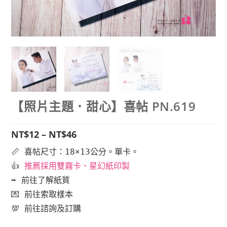
【照片主題．甜心】喜帖 PN.619
NT$
12
–
NT$
46
📏 喜帖尺寸：18×13公分。單卡。
👍
推薦採用
雙霧卡、星幻紙印製
➡️ 前往了解紙質
💌 前往索取樣本
💯 前往諮詢及
訂購