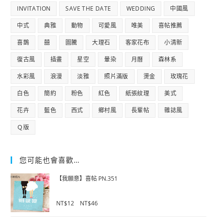
INVITATION
SAVE THE DATE
WEDDING
中國風
中式
典雅
動物
可愛風
唯美
喜帖推薦
喜鵲
囍
圖騰
大理石
客家花布
小清新
復古風
插畫
星空
暈染
月曆
森林系
水彩風
浪漫
淡雅
照片滿版
燙金
玫瑰花
白色
簡約
粉色
紅色
紙張紋理
美式
花卉
藍色
西式
鄉村風
長輩帖
雜誌風
Ｑ版
您可能也會喜歡…
【我願意】喜帖 PN.351
0
NT$
12
–
NT$
46
o