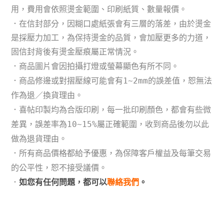
用，費用會依照燙金範圍、印刷紙質、數量報價。
．
在信封部分，因糊口處紙張會有三層的落差，由於
燙金
是
採壓力加工，
為保持燙金的品質，會加壓更多的力道，
固
信封背後有燙金壓痕屬正常
情況
。
．商品圖片會因拍攝打燈或螢幕顯色有所不同。
．商品修邊或對摺壓線可能會有1~2mm的誤差值，恕無法
作為退／換貨理由。
．
喜帖印製均為合版印刷，每一批印刷顏色，都會有些微
差異，誤差率為10~15%屬正確範圍，收到商品後勿以此
做為退貨理由。
．所有商品價格都給予優惠，為保障客戶權益及每筆交易
的公平性，恕不接受議價。
．
如您有任何問題，都可以
聯絡我們
。