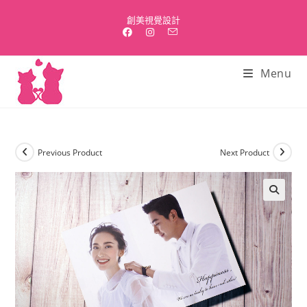
Skip
創美視覺設計
to
content
Menu
Previous Product
Next Product
🔍