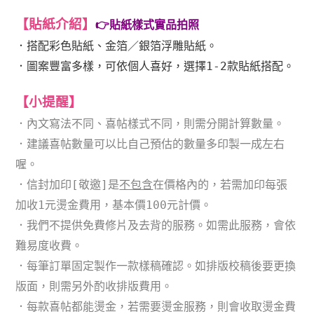
【貼紙介紹
】
👉貼紙樣式實品拍照
．
搭配彩色貼紙、金箔／銀箔浮雕貼紙。
．
圖案豐富多樣，可依個人喜好，選擇1-2款貼紙搭配。
【小提醒
】
．內文寫法不同、喜帖樣式不同，則需分開計算數量。
．
建議喜帖數量可以比自己預估的數量多印製一成左右
喔。
．信封加印[敬邀]是
不包含
在價格內的，若需加印每張
加收1元燙金費用，基本價100元計價。
．我們不提供免費修片及去背的服務。如需此服務，會依
難易度收費。
．每筆訂單固定製作一款樣稿確認。如排版校稿後要更換
版面，則需另外酌收排版費用。
．每款喜帖都能燙金，若需要燙金服務，則會收取燙金費