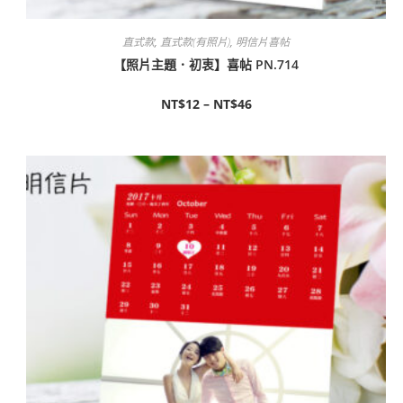
直式款
,
直式款(有照片)
,
明信片喜帖
【照片主題．初衷】喜帖 PN.714
NT$
12
–
NT$
46