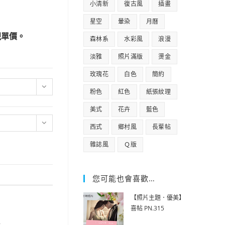
小清新
復古風
插畫
星空
暈染
月曆
現單價。
森林系
水彩風
浪漫
淡雅
照片滿版
燙金
玫瑰花
白色
簡約
粉色
紅色
紙張紋理
美式
花卉
藍色
西式
鄉村風
長輩帖
雜誌風
Ｑ版
您可能也會喜歡…
【照片主題．優美】
喜帖 PN.315