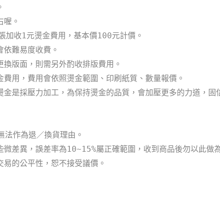
。
右喔。
張加收1元燙金費用，基本價100元計價。
會依難易度收費。
更換版面，則需另外酌收排版費用。
金費用，費用會依照燙金範圍、印刷紙質、數量報價。
燙金
是
採壓力加工，
為保持燙金的品質，會加壓更多的力道，固
恕無法作為退／換貨理由。
微差異，誤差率為10~15%屬正確範圍，收到商品後勿以此做
交易的公平性，恕不接受議價。