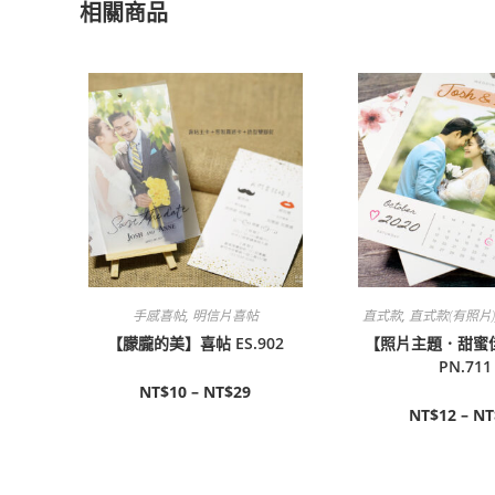
相關商品
手感喜帖
,
明信片喜帖
直式款
,
直式款(有照片)
【朦朧的美】喜帖 ES.902
【照片主題．甜蜜
PN.711
NT$
10
–
NT$
29
NT$
12
–
NT