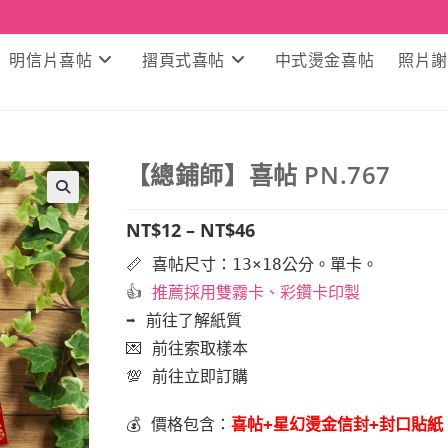
明信片喜帖
摺頁式喜帖
中式燙金喜帖
照片謝
【總鋪師】喜帖 PN.767
🔍
NT$
12
–
NT$
46
📏 喜帖尺寸：13×18公分。單卡。
👍
推薦採用
雙霧卡、彩鑽卡印製
➡️ 前往了解紙質
💌 前往索取樣本
💯 前往
立即訂購
💰 價格包含：
喜帖+星幻燙金信封+封口貼紙