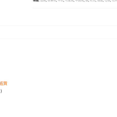
標籤:
圖騰
,
長輩帖
,
中式
,
可愛風
,
中國風
,
囍
,
紅色
,
插畫
,
Ｑ版
,
花
紙質
)