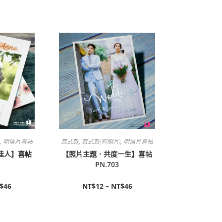
,
明信片喜帖
直式款
,
直式款(有照片)
,
明信片喜帖
佳人】喜帖
【照片主題．共度一生】喜帖
PN.703
$
46
NT$
12
–
NT$
46