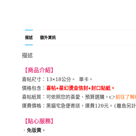
描述
額外資訊
描述
【商品介紹
】
喜帖尺寸：13×18公分。 單卡。
價格包含：
喜帖+星幻燙金信封+封口貼紙。
喜帖紙質：可依照您的喜愛、預算選購。
👉
前往了解
運費價格：黑貓宅急便寄送，運費120元。
(離島另計
【貼心服務】
．
免版費
。