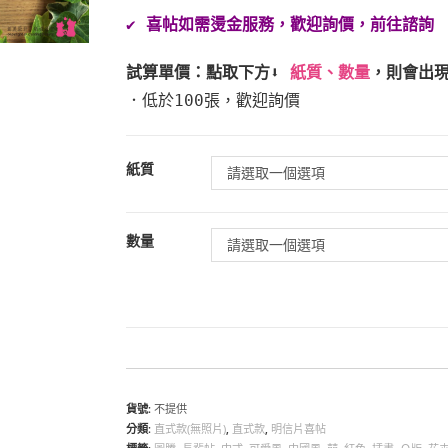
✔️
喜帖如需燙金服務，歡迎詢價，前往諮詢
試算單價
：點取下方⬇️
紙質、數量
，則會出
．低於100張，歡迎詢價
紙質
請選取一個選項
數量
請選取一個選項
貨號:
不提供
分類:
直式款(無照片)
,
直式款
,
明信片喜帖