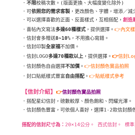
．
不限
校稿次數。(版面更換、大幅度變化除外)
．可
依照您的需求客製
，更改顏色、字體，增添／減
．可以選擇喜歡的正面、反面樣式，互相搭配，
創造
．喜帖內文寫法
多達60種樣式
，提供選擇。
👉內文
．信封會多贈送
8~10%
，不用擔心寫錯。
．信封印製
全家福
不加價。
．信封LOGO
多達70種款以上
，提供選擇。
👉
信封Lo
．信封顏色自由選擇
不加價
。
👉信封顏色實品拍照
．封口貼紙樣式豐富
自由搭配
。
👉貼紙樣式參考
【信封介紹
】
👉
信封顏色實品拍照
．
搭配星幻信封，磅數較厚、
顏色飽和、閃耀光澤。
．
信封顏色豐富，
可依個人喜好，選擇1-2款信封顏
搭配的信封尺寸為：
20×14公分。 西式信封。 標