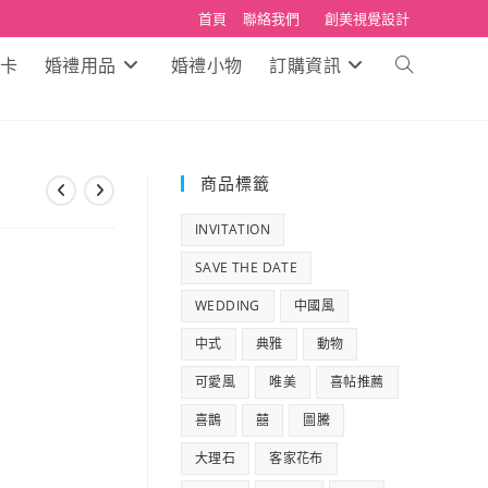
首頁
聯絡我們
創美視覺設計
卡
婚禮用品
婚禮小物
訂購資訊
Toggle
website
search
商品標籤
INVITATION
SAVE THE DATE
WEDDING
中國風
中式
典雅
動物
可愛風
唯美
喜帖推薦
喜鵲
囍
圖騰
大理石
客家花布