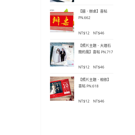
5
u
【囍．辦桌】喜帖
t
o
PN.662
f
5
0
NT$
12
–
NT$
46
o
u
【照片主題．大理石
t
簡約風】喜帖 PN.717
o
f
0
5
NT$
12
–
NT$
46
o
u
【照片主題．相依】
t
喜帖 PN.618
o
f
0
5
NT$
12
–
NT$
46
o
u
t
o
f
5