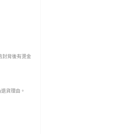
信封背後有燙金
為退貨理由。