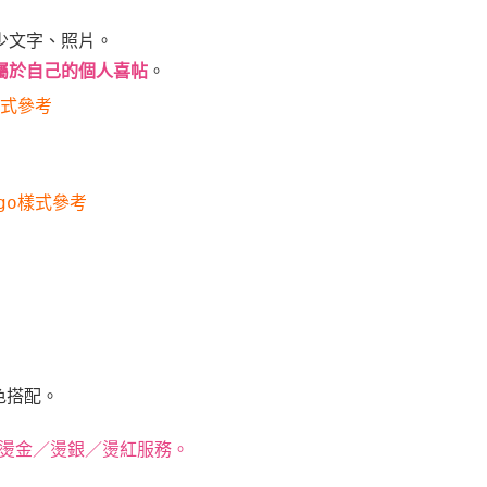
少文字、照片。
屬於自己的個人喜帖
。
樣式參考
go樣式
參考
色搭配。
準燙金／燙銀／燙紅服務。