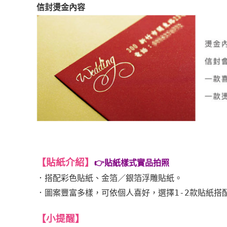
信封燙金內容
【貼紙介紹
】
👉貼紙樣式實品拍照
．
搭配彩色貼紙、金箔／銀箔浮雕貼紙。
．
圖案豐富多樣，可依個人喜好，選擇1-2款貼紙搭
【小提醒
】