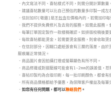
．內文寫法不同、喜帖樣式不同，則需分開計算數量
．
建議喜帖數量可以比自己預估的數量多印製一成左
．信封加印[敬邀]是
不包含
在價格內的，若需加印每
．我們不提供免費修片及去背的服務。如需此服務，
．每筆訂單固定製作一款樣稿確認。如排版校稿後要
．每款喜帖都能燙金，若需要燙金服務，則會收取燙
．
在信封部分，因糊口處紙張會有三層的落差，由於
壓痕屬正常
情況
。
．商品圖片會因拍攝打燈或螢幕顯色有所不同。
．商品修邊或對摺壓線可能會有1~2mm的誤差值，
．
喜帖印製均為合版印刷，每一批印刷顏色，都會有些
．所有商品價格都給予優惠，為保障客戶權益及每筆
．
如您有任何問題，都可以
聯絡我們
。