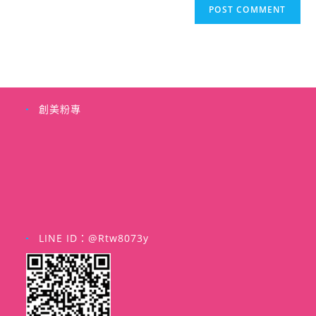
創美粉專
LINE ID：@rtw8073y