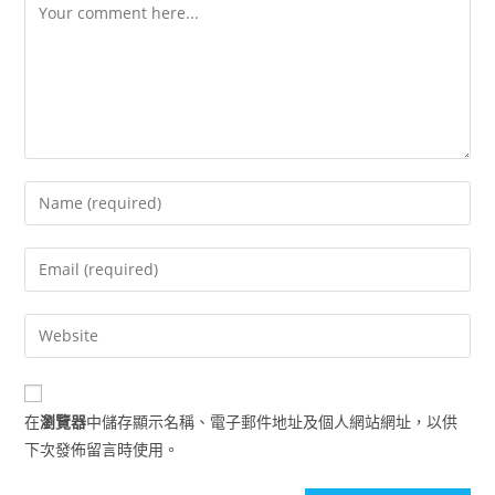
Comment
Enter
your
name
Enter
or
your
username
email
Enter
to
address
your
comment
to
website
comment
URL
在
瀏覽器
中儲存顯示名稱、電子郵件地址及個人網站網址，以供
(optional)
下次發佈留言時使用。