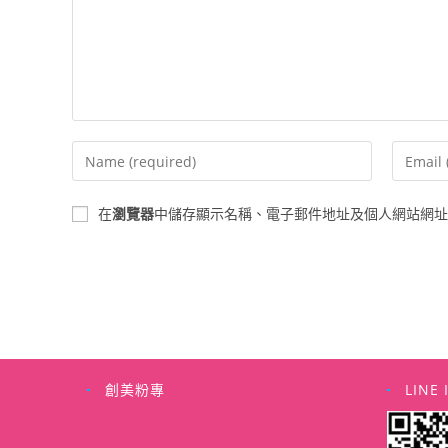
Enter
Enter
your
your
name
email
在
瀏覽器
中儲存顯示名稱、電子郵件地址及個人網站網址
or
address
username
to
to
commen
comment
創美粉專
LINE