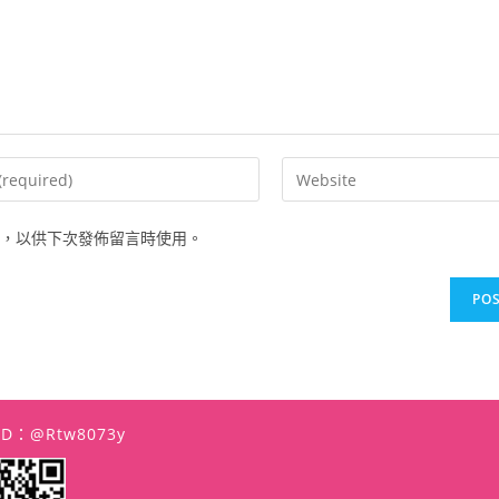
Enter
your
website
，以供下次發佈留言時使用。
URL
(optional)
t
 ID：@rtw8073y