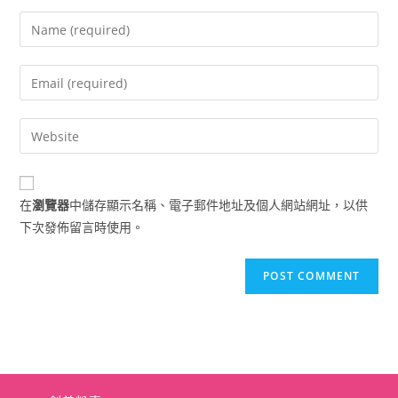
Enter
your
name
Enter
or
your
username
email
Enter
to
address
your
comment
to
website
comment
URL
在
瀏覽器
中儲存顯示名稱、電子郵件地址及個人網站網址，以供
(optional)
下次發佈留言時使用。