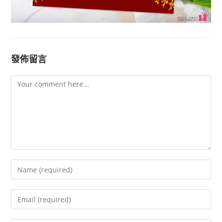
發佈留言
Comment
Enter
your
name
Enter
or
your
username
email