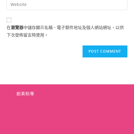
Enter
to
address
your
comment
to
website
comment
URL
在
瀏覽器
中儲存顯示名稱、電子郵件地址及個人網站網址，以供
(optional)
下次發佈留言時使用。
創美粉專