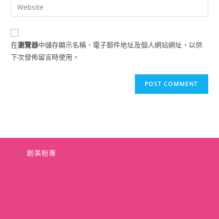
Enter
to
address
your
comment
to
website
comment
URL
在
瀏覽器
中儲存顯示名稱、電子郵件地址及個人網站網址，以供
(optional)
下次發佈留言時使用。
創美粉專