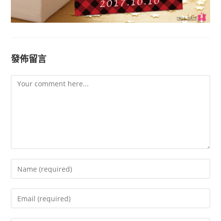
發佈留言
Comment
Enter
your
name
Enter
or
your
username
email