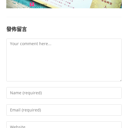
發佈留言
Comment
Enter
your
name
Enter
or
your
username
email
Enter
to