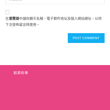
address
your
comment
to
website
comment
URL
在
瀏覽器
中儲存顯示名稱、電子郵件地址及個人網站網址，以供
(optional)
下次發佈留言時使用。
創美粉專