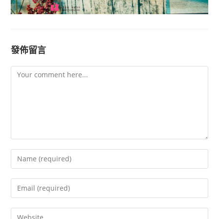
發佈留言
Comment
Enter
your
name
Enter
or
your
username
email
Enter
to