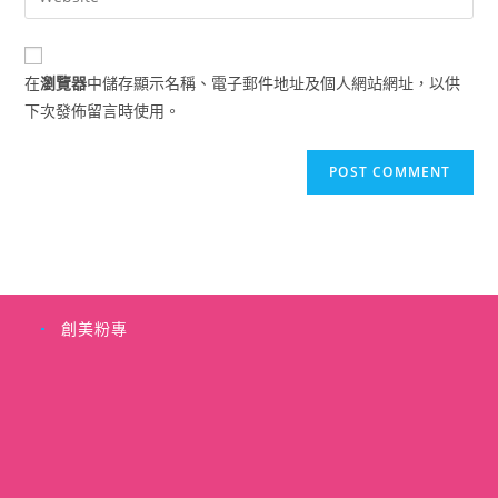
address
your
comment
to
website
comment
URL
在
瀏覽器
中儲存顯示名稱、電子郵件地址及個人網站網址，以供
(optional)
下次發佈留言時使用。
創美粉專