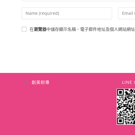
Enter
Enter
your
your
name
email
在
瀏覽器
中儲存顯示名稱、電子郵件地址及個人網站網址
or
address
username
to
to
commen
comment
創美粉專
LINE