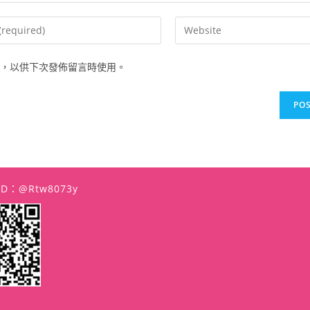
Enter
your
website
，以供下次發佈留言時使用。
URL
(optional)
t
 ID：@rtw8073y