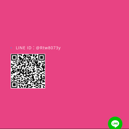
LINE ID：@rtw8073y