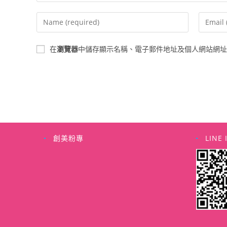
Enter
Enter
your
your
name
email
在
瀏覽器
中儲存顯示名稱、電子郵件地址及個人網站網址
or
address
username
to
to
commen
comment
創美粉專
LINE