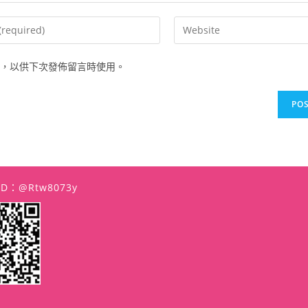
Enter
your
website
，以供下次發佈留言時使用。
URL
(optional)
t
 ID：@rtw8073y