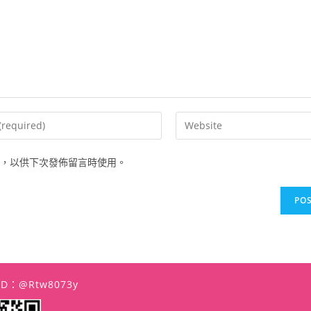
Enter
your
website
，以供下次發佈留言時使用。
URL
(optional)
t
 ID：@rtw8073y