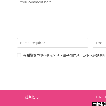
Comment
Enter
Enter
your
your
name
email
在
瀏覽器
中儲存顯示名稱、電子郵件地址及個人網站網址
or
address
username
to
to
commen
comment
創美粉專
LINE