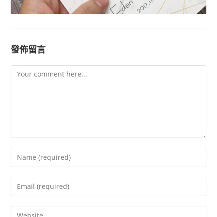
發佈留言
Comment
Enter
your
name
Enter
or
your
username
email
Enter
to