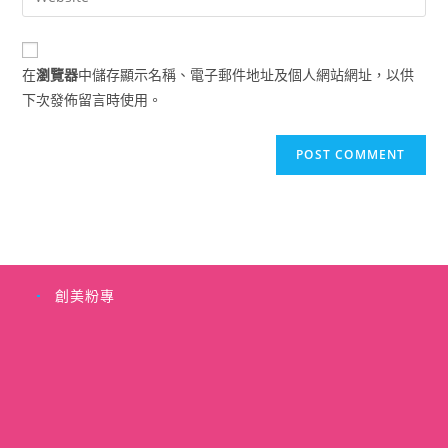
address
your
comment
to
website
comment
URL
在
瀏覽器
中儲存顯示名稱、電子郵件地址及個人網站網址，以供
(optional)
下次發佈留言時使用。
創美粉專