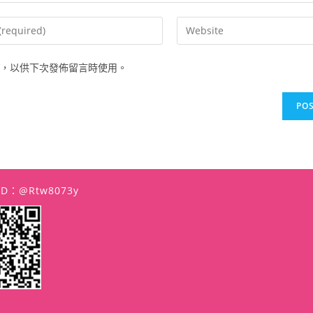
Enter
your
website
，以供下次發佈留言時使用。
URL
(optional)
t
 ID：@rtw8073y