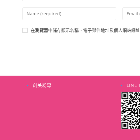
Enter
Enter
your
your
name
email
在
瀏覽器
中儲存顯示名稱、電子郵件地址及個人網站網址
or
address
username
to
to
commen
comment
創美粉專
LINE