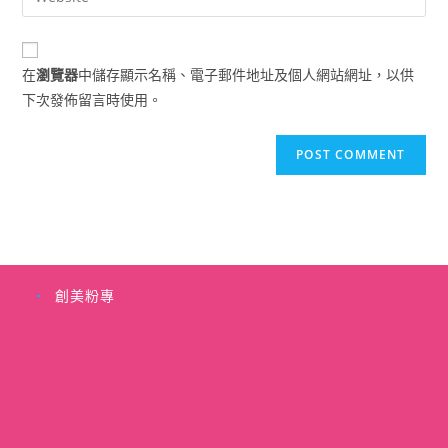
address
your
comment
to
website
comment
URL
在
瀏覽器
中儲存顯示名稱、電子郵件地址及個人網站網址，以供
(optional)
下次發佈留言時使用。
創美粉專