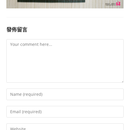
發佈留言
Comment
Enter
your
name
Enter
or
your
username
email
Enter
to