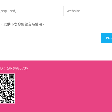
Enter
your
website
，以供下次發佈留言時使用。
URL
(optional)
t
 ID：@rtw8073y