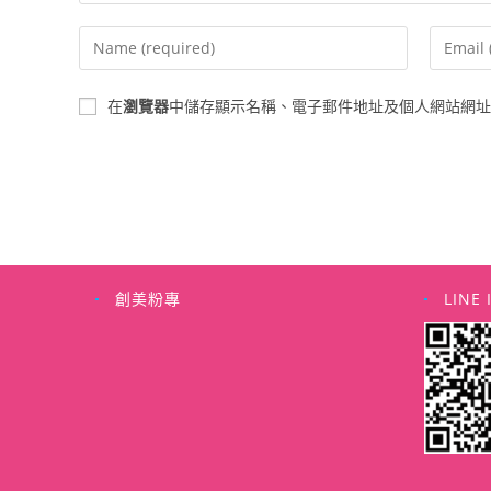
Enter
Enter
your
your
name
email
在
瀏覽器
中儲存顯示名稱、電子郵件地址及個人網站網址
or
address
username
to
to
commen
comment
創美粉專
LINE