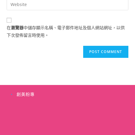
Enter
to
address
your
comment
to
website
comment
URL
在
瀏覽器
中儲存顯示名稱、電子郵件地址及個人網站網址，以供
(optional)
下次發佈留言時使用。
創美粉專