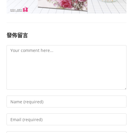
發佈留言
Comment
Enter
your
name
Enter
or
your
username
email