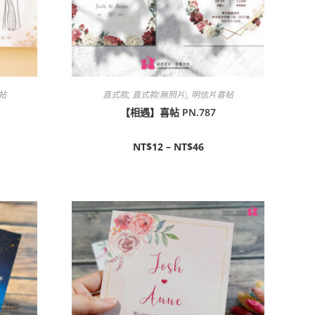
帖
直式款
,
直式款(無照片)
,
明信片喜帖
【相遇】喜帖 PN.787
NT$
12
–
NT$
46