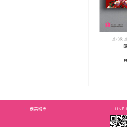
5
直式款
,
直
【囍
N
創美粉專
LINE