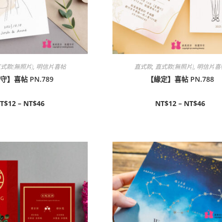
式款(無照片)
,
明信片喜帖
直式款
,
直式款(無照片)
,
明信片喜
守】喜帖 PN.789
【緣定】喜帖 PN.788
T$
12
–
NT$
46
NT$
12
–
NT$
46