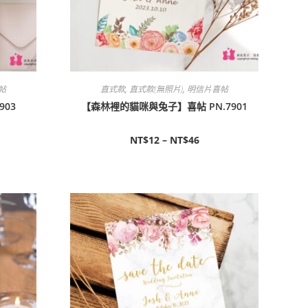
帖
直式款
,
直式款(無照片)
,
明信片喜帖
903
【森林裡的貓咪與兔子】喜帖 PN.7901
NT$
12
–
NT$
46