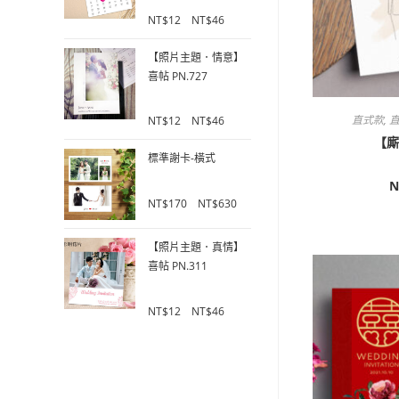
0
5
NT$
12
–
NT$
46
o
u
【照片主題．情意】
t
喜帖 PN.727
o
f
0
5
直式款
,
直
NT$
12
–
NT$
46
o
【廝
u
標準謝卡-橫式
t
o
N
0
f
NT$
170
–
NT$
630
o
5
u
【照片主題．真情】
t
o
喜帖 PN.311
f
5
0
NT$
12
–
NT$
46
o
u
t
o
f