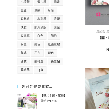
小清新
復古風
插畫
星空
暈染
月曆
森林系
水彩風
浪漫
淡雅
照片滿版
燙金
直式款
,
直
玫瑰花
白色
簡約
【囍．相
粉色
紅色
紙張紋理
N
美式
花卉
藍色
西式
鄉村風
長輩帖
雜誌風
Ｑ版
您可能也會喜歡…
【照片主題．花艷】
喜帖 PN.616