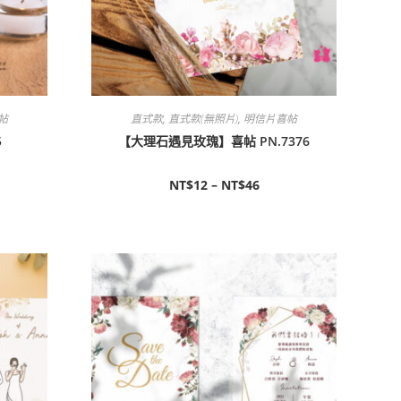
帖
直式款
,
直式款(無照片)
,
明信片喜帖
5
【大理石遇見玫瑰】喜帖 PN.7376
NT$
12
–
NT$
46