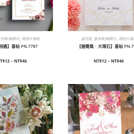
式款(無照片)
,
明信片喜帖
直式款
,
直式款(無照片)
,
明信片喜
遇】喜帖 PN.7787
【極簡風．大理石】喜帖 PN.7
T$
12
–
NT$
46
NT$
12
–
NT$
46