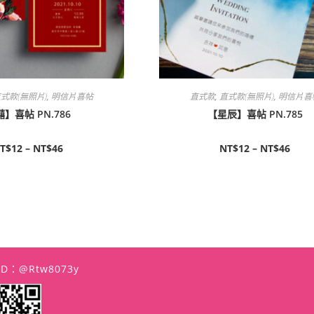
式款(無照片)
,
明信片喜帖
直式款
,
直式款(無照片)
,
明信片喜
】喜帖 PN.786
【星辰】喜帖 PN.785
T$
12
–
NT$
46
NT$
12
–
NT$
46
 ID：@rtw8073y