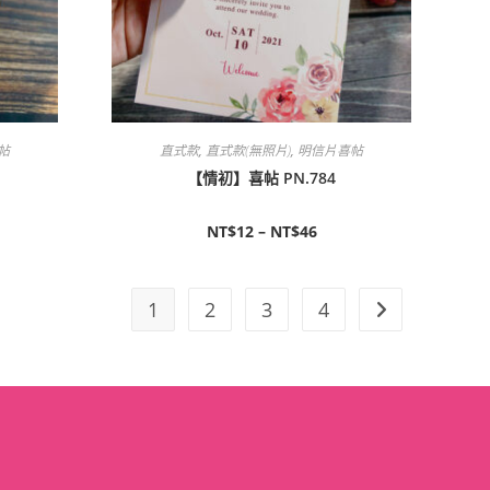
帖
直式款
,
直式款(無照片)
,
明信片喜帖
【情初】喜帖 PN.784
NT$
12
–
NT$
46
1
2
3
4