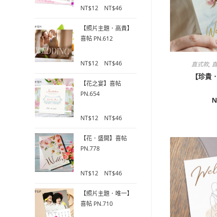
0
NT$
12
–
NT$
46
o
u
【照片主題．高貴】
t
喜帖 PN.612
o
f
0
5
NT$
12
–
NT$
46
直式款
,
直
o
【珍貴．
u
【花之宴】喜帖
t
PN.654
o
N
f
0
5
NT$
12
–
NT$
46
o
u
【花．盛開】喜帖
t
PN.778
o
f
0
5
NT$
12
–
NT$
46
o
u
【照片主題．唯一】
t
喜帖 PN.710
o
f