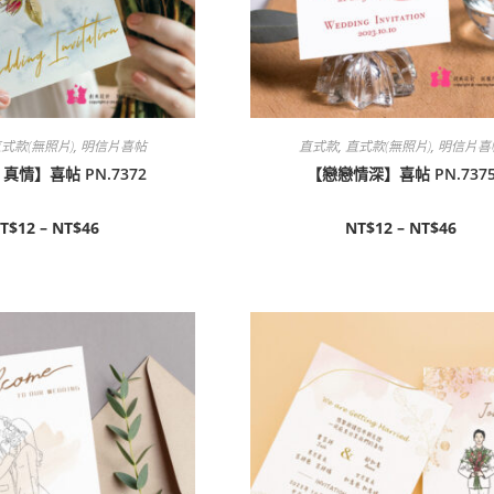
式款(無照片)
,
明信片喜帖
直式款
,
直式款(無照片)
,
明信片喜
真情】喜帖 PN.7372
【戀戀情深】喜帖 PN.737
T$
12
–
NT$
46
NT$
12
–
NT$
46