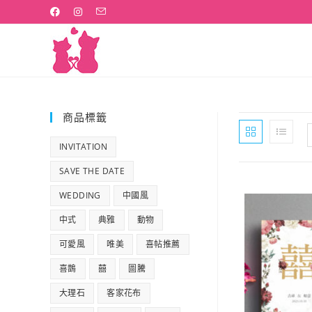
Skip
to
content
商品標籤
INVITATION
SAVE THE DATE
WEDDING
中國風
中式
典雅
動物
可愛風
唯美
喜帖推薦
喜鵲
囍
圖騰
大理石
客家花布