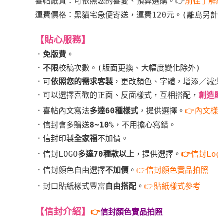
喜帖紙質：可依照您的喜愛、預算選購。
👉
前往了解
運費價格：黑貓宅急便寄送，運費120元。
(離島另計
【貼心服務】
．
免版費
。
．
不限
校稿次數。(版面更換、大幅度變化除外)
．可
依照您的需求客製
，更改顏色、字體，增添／減
．可以選擇喜歡的正面、反面樣式，互相搭配，
創造
．喜帖內文寫法
多達60種樣式
，提供選擇。
👉內文
．信封會多贈送
8~10%
，不用擔心寫錯。
．信封印製
全家福
不加價。
．信封LOGO
多達70種款以上
，提供選擇。
👉
信封Lo
．信封顏色自由選擇
不加價
。
👉信封顏色實品拍照
．封口貼紙樣式豐富
自由搭配
。
👉貼紙樣式參考
【信封介紹
】
👉
信封顏色實品拍照