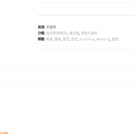
貨號:
不提供
分類:
直式款(無照片)
,
直式款
,
明信片喜帖
標籤:
唯美
,
暈染
,
星空
,
西式
,
Invitation
,
Wedding
,
藍色