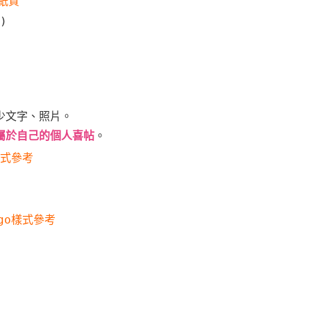
紙質
)
少文字、照片。
屬於自己的個人喜帖
。
樣式參考
go樣式
參考