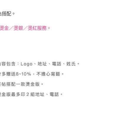
色搭配。
準燙金／燙銀／燙紅服務。