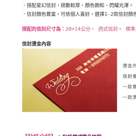
．
搭配星幻信封，磅數較厚、
顏色飽和、閃耀光澤。
．
信封顏色豐富，
可依個人喜好，選擇1-2款信封顏
搭配的信封尺寸為：
20×14公分。 西式信封。 標
信封燙金內容