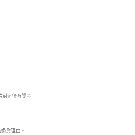
信封背後有燙金
為退貨理由。