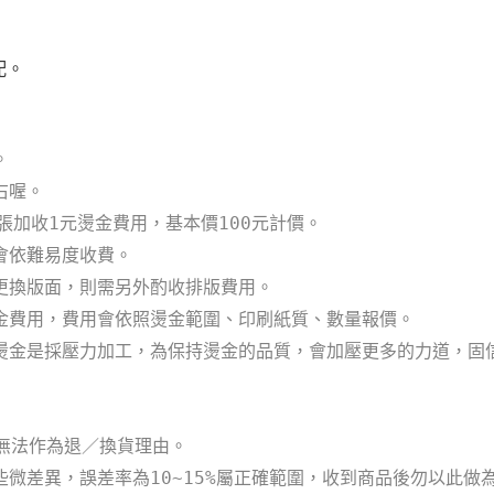
配。
。
右喔。
張加收1元燙金費用，基本價100元計價。
會依難易度收費。
更換版面，則需另外酌收排版費用。
金費用，費用會依照燙金範圍、印刷紙質、數量報價。
燙金
是
採壓力加工，
為保持燙金的品質，會加壓更多的力道，固
恕無法作為退／換貨理由。
微差異，誤差率為10~15%屬正確範圍，收到商品後勿以此做