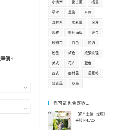
小清新
復古風
插畫
星空
暈染
月曆
森林系
水彩風
浪漫
淡雅
照片滿版
燙金
玫瑰花
白色
簡約
粉色
紅色
紙張紋理
現單價。
美式
花卉
藍色
西式
鄉村風
長輩帖
雜誌風
Ｑ版
您可能也會喜歡…
【照片主題．燦爛】
喜帖 PN.725