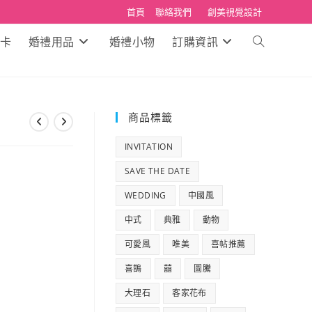
首頁
聯絡我們
創美視覺設計
卡
婚禮用品
婚禮小物
訂購資訊
Toggle
website
search
商品標籤
INVITATION
SAVE THE DATE
WEDDING
中國風
中式
典雅
動物
可愛風
唯美
喜帖推薦
喜鵲
囍
圖騰
大理石
客家花布