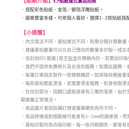
【貼紙介紹
】
👉貼紙樣式實品拍照
．
搭配彩色貼紙、金箔／銀箔浮雕貼紙。
．
圖案豐富多樣，可依個人喜好，選擇1-2款貼紙搭
【小提醒
】
．內文寫法不同、喜帖樣式不同，則需分開計算數量
．
建議喜帖數量可以比自己預估的數量多印製一成左
．信封加印[敬邀]是
不包含
在價格內的，若需加印每
．我們不提供免費修片及去背的服務。如需此服務，
．每筆訂單固定製作一款樣稿確認。如排版校稿後要
．每款喜帖都能燙金，若需要燙金服務，則會收取燙
．
在信封部分，因糊口處紙張會有三層的落差，由於
壓痕屬正常
情況
。
．商品圖片會因拍攝打燈或螢幕顯色有所不同。
．商品修邊或對摺壓線可能會有1~2mm的誤差值，
．
喜帖印製均為合版印刷，每一批印刷顏色，都會有些