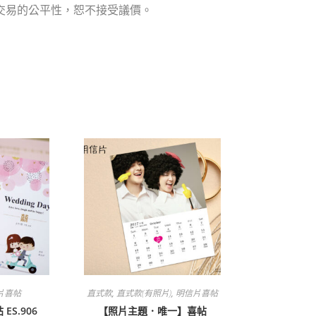
交易的公平性，恕不接受議價。
片喜帖
直式款
,
直式款(有照片)
,
明信片喜帖
S.906
【照片主題．唯一】喜帖