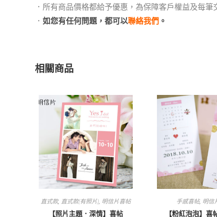
．所有商品價格都給予優惠，為保障客戶權益及每筆
．
如您有任何問題，都可以
聯絡我們
。
相關商品
直式款
,
直式款(有照片)
,
明信片喜帖
手感喜帖
,
明信
【照片主題．深情】喜帖
【粉紅泡泡】喜帖 E