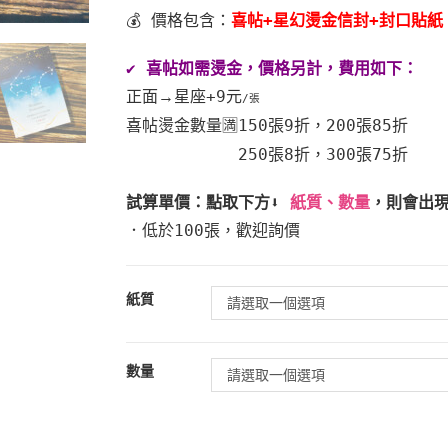
💰 價格包含：
喜帖+星幻燙金信封+封口貼紙
✔️ 喜帖如需燙金，價格另計，費用如下：
正面
+9元
→星座
/張
喜帖燙金數量🈵
150張9折，200張85折
250張8折，300張75折
試算單價
：點取下方⬇️
紙質、數量
，則會出
．低於100張，歡迎詢價
紙質
請選取一個選項
數量
請選取一個選項