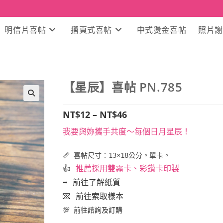
明信片喜帖
摺頁式喜帖
中式燙金喜帖
照片謝
【星辰】喜帖 PN.785
🔍
NT$
12
–
NT$
46
我要與妳攜手共度～每個日月星辰！
📏
喜帖尺寸：13×18公分。單卡。
👍
推薦採用
雙霧卡、彩鑽卡印製
➡️ 前往了解紙質
💌 前往索取樣本
💯
前往諮詢及
訂購