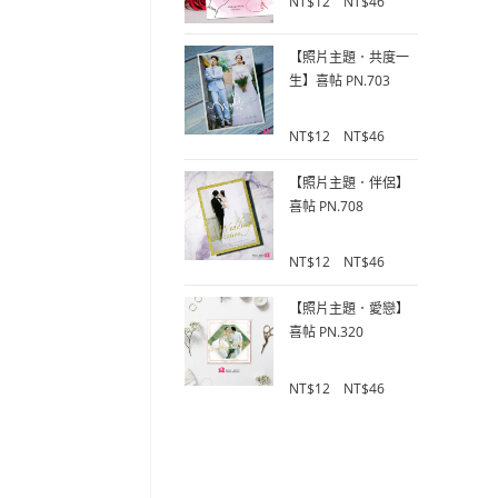
NT$
12
–
NT$
46
o
5
u
【照片主題．共度一
t
o
生】喜帖 PN.703
f
5
0
NT$
12
–
NT$
46
o
u
【照片主題．伴侶】
t
喜帖 PN.708
o
f
0
5
NT$
12
–
NT$
46
o
u
【照片主題．愛戀】
t
喜帖 PN.320
o
f
0
5
NT$
12
–
NT$
46
o
u
t
o
f